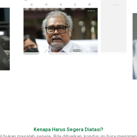
Kenapa Harus Segera Diatasi?
l bukan masalah sepele. Bila dibiarkan, kondisi ini bisa mengga