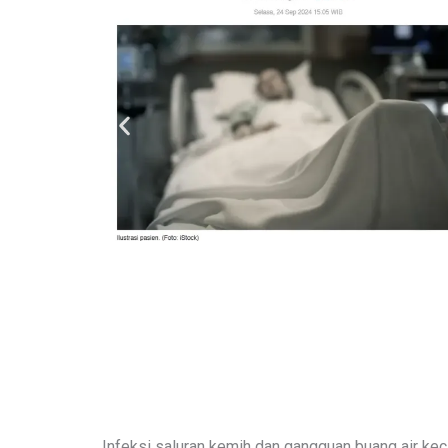
Infeksi saluran kemih dan gangguan buang air keci