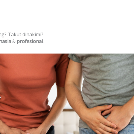
ng? Takut dihakimi?
hasia
&
profesional
.