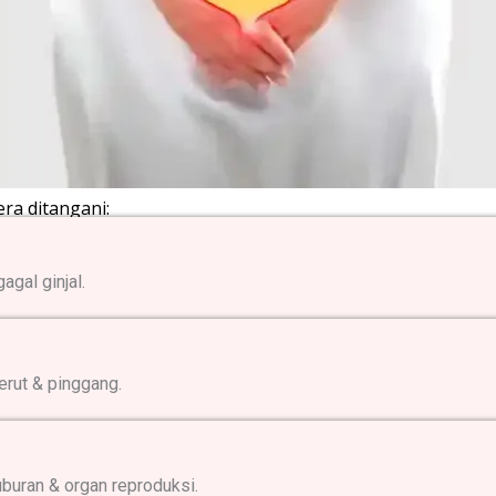
era ditangani:
agal ginjal.
erut & pinggang.
buran & organ reproduksi.