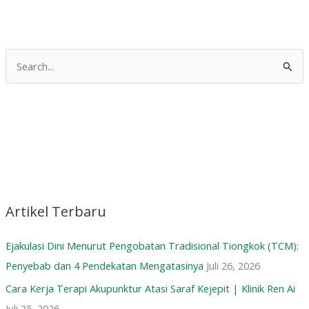
C
a
r
i
u
n
t
u
Artikel Terbaru
k
Ejakulasi Dini Menurut Pengobatan Tradisional Tiongkok (TCM):
:
Penyebab dan 4 Pendekatan Mengatasinya
Juli 26, 2026
Cara Kerja Terapi Akupunktur Atasi Saraf Kejepit | Klinik Ren Ai
Juli 25, 2026