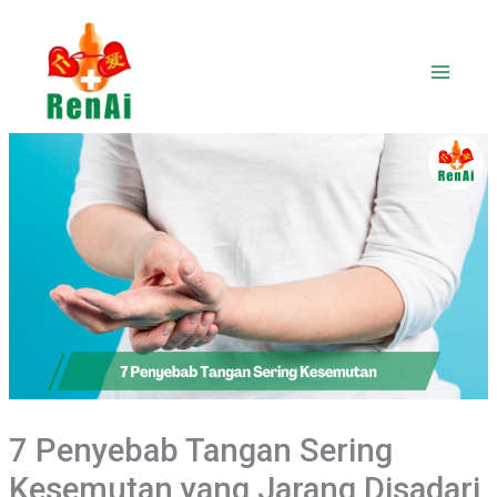
Lewati
ke
konten
7 Penyebab Tangan Sering
Kesemutan yang Jarang Disadari,