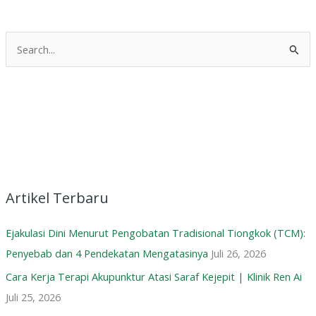
C
a
r
i
u
n
t
u
Artikel Terbaru
k
Ejakulasi Dini Menurut Pengobatan Tradisional Tiongkok (TCM):
:
Penyebab dan 4 Pendekatan Mengatasinya
Juli 26, 2026
Cara Kerja Terapi Akupunktur Atasi Saraf Kejepit | Klinik Ren Ai
Juli 25, 2026