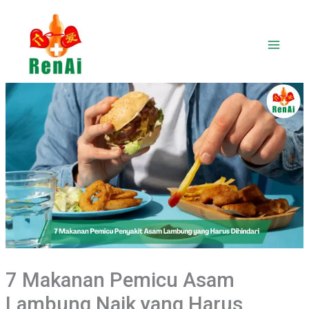
Lewati
ke
konten
7 Makanan Pemicu Asam
Lambung Naik yang Harus