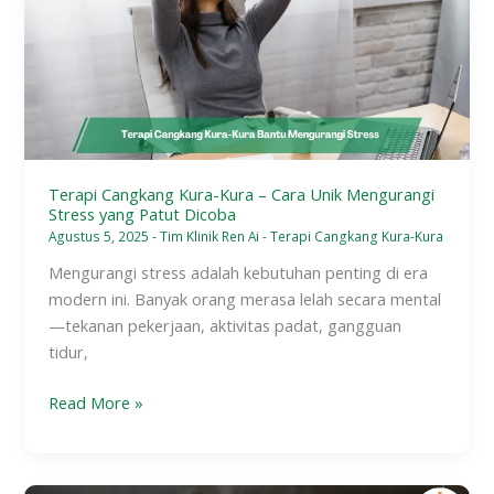
Kura
–
Cara
Unik
Mengurangi
Stress
yang
Patut
Terapi Cangkang Kura-Kura – Cara Unik Mengurangi
Stress yang Patut Dicoba
Dicoba
Agustus 5, 2025
-
Tim Klinik Ren Ai
-
Terapi Cangkang Kura-Kura
Mengurangi stress adalah kebutuhan penting di era
modern ini. Banyak orang merasa lelah secara mental
—tekanan pekerjaan, aktivitas padat, gangguan
tidur,
Read More »