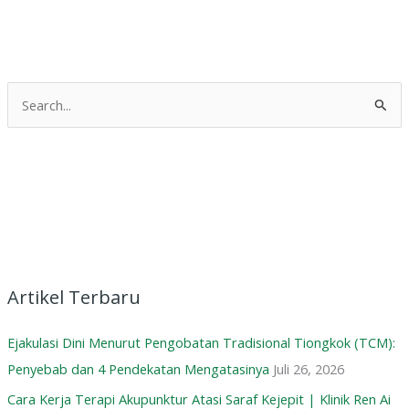
C
a
r
i
u
n
t
u
Artikel Terbaru
k
Ejakulasi Dini Menurut Pengobatan Tradisional Tiongkok (TCM):
:
Penyebab dan 4 Pendekatan Mengatasinya
Juli 26, 2026
Cara Kerja Terapi Akupunktur Atasi Saraf Kejepit | Klinik Ren Ai